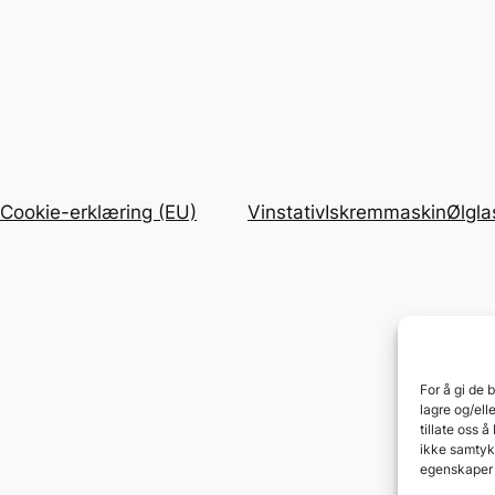
Cookie-erklæring (EU)
Vinstativ
Iskremmaskin
Ølgla
For å gi de 
lagre og/ell
tillate oss 
ikke samtykk
egenskaper 